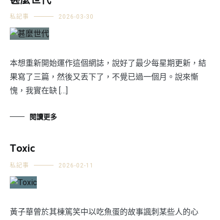
甚麼世代
私記事
2026-03-30
本想重新開始運作這個網誌，說好了最少每星期更新，結
果寫了三篇，然後又丟下了，不覺已過一個月。說來慚
愧，我實在缺 […]
閱讀更多
Toxic
私記事
2026-02-11
黃子華曾於其棟篤笑中以吃魚蛋的故事諷刺某些人的心