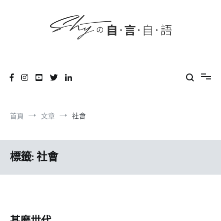
content
跳
到
內
容
SHYの自言自語
-Just a prove of living-
首頁
文章
社會
標籤:
社會