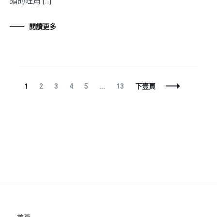
頭的旺角 […]
閱讀更多
文
頁
頁
頁
頁
頁
頁
1
2
3
4
5
...
13
下壹頁
章
面
面
面
面
面
面
導
航