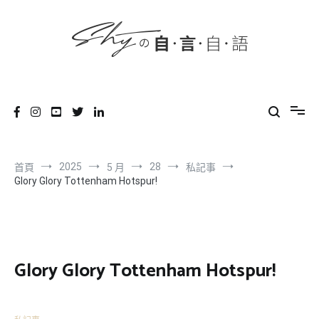
content
跳
到
內
容
SHYの自言自語
-Just a prove of living-
2025
28
首頁
5 月
私記事
Glory Glory Tottenham Hotspur!
Glory Glory Tottenham Hotspur!