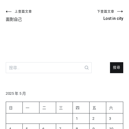
文
上壹篇文章
下壹篇文章
Lost in city
面對自己
章
導
覽
搜
尋
關
鍵
字:
2025 年 5 月
日
一
二
三
四
五
六
1
2
3
4
5
6
7
8
9
10