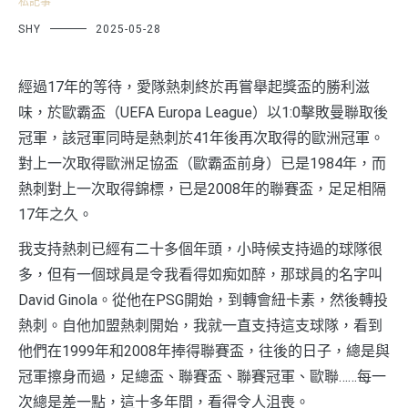
私記事
SHY
2025-05-28
經過17年的等待，愛隊熱刺終於再嘗舉起獎盃的勝利滋
味，於歐霸盃（UEFA Europa League）以1:0擊敗曼聯取後
冠軍，該冠軍同時是熱刺於41年後再次取得的歐洲冠軍。
對上一次取得歐洲足協盃（歐霸盃前身）已是1984年，而
熱刺對上一次取得錦標，已是2008年的聯賽盃，足足相隔
17年之久。
我支持熱刺已經有二十多個年頭，小時候支持過的球隊很
多，但有一個球員是令我看得如痴如醉，那球員的名字叫
David Ginola。從他在PSG開始，到轉會紐卡素，然後轉投
熱刺。自他加盟熱刺開始，我就一直支持這支球隊，看到
他們在1999年和2008年捧得聯賽盃，往後的日子，總是與
冠軍擦身而過，足總盃、聯賽盃、聯賽冠軍、歐聯……每一
次總是差一點，這十多年間，看得令人沮喪。