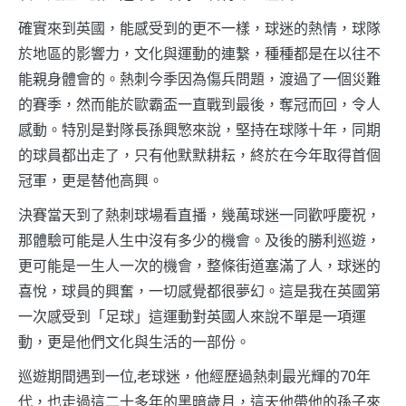
確實來到英國，能感受到的更不一樣，球迷的熱情，球隊
於地區的影響力，文化與運動的連繫，種種都是在以往不
能親身體會的。熱刺今季因為傷兵問題，渡過了一個災難
的賽季，然而能於歐霸盃一直戰到最後，奪冠而回，令人
感動。特別是對隊長孫興慜來說，堅持在球隊十年，同期
的球員都出走了，只有他默默耕耘，終於在今年取得首個
冠軍，更是替他高興。
決賽當天到了熱刺球場看直播，幾萬球迷一同歡呼慶祝，
那體驗可能是人生中沒有多少的機會。及後的勝利巡遊，
更可能是一生人一次的機會，整條街道塞滿了人，球迷的
喜悅，球員的興奮，一切感覺都很夢幻。這是我在英國第
一次感受到「足球」這運動對英國人來說不單是一項運
動，更是他們文化與生活的一部份。
巡遊期間遇到一位,老球迷，他經歷過熱刺最光輝的70年
代，也走過這二十多年的黑暗歲月，這天他帶他的孫子來