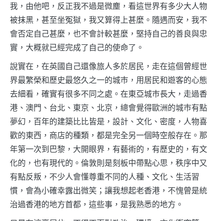
我，由他吧，反正我不過是微塵，看這世界有多少大人物
被抹黑，甚至坐冤獄，我又算得上甚麼。隨遇而安，我不
會否定自己甚麼，也不會計較甚麼，堅持自己的善良與忠
實，大概就已經完成了自己的使命了。
說實在，在英國自己還像旅人多於居民，走在這個曾經世
界最繁榮和歷史最悠久之一的城巿，用居民和遊客的心態
去細看，確實有很多不同之處。在東亞城巿長大，走過香
港、澳門、台北、東京、北京，總會覺得歐洲的城巿有點
夢幻，百年的建築比比皆是，設計、文化、密度，人物喜
歡的東西，商店的種類，都是完全另一個時空般存在。那
年第一次到巴黎，大開眼界，有藝術的，有歷史的，有文
化的，也有現代的。倫敦則是刻板中帶點心思，秩序中又
有點反叛，不少人會懂尊重不同的人種、文化、生活習
慣，會為小確幸露出微笑；讓我想起老香港，不愧曾是統
治過香港的地方首都，這些事，是我熟悉的地方。