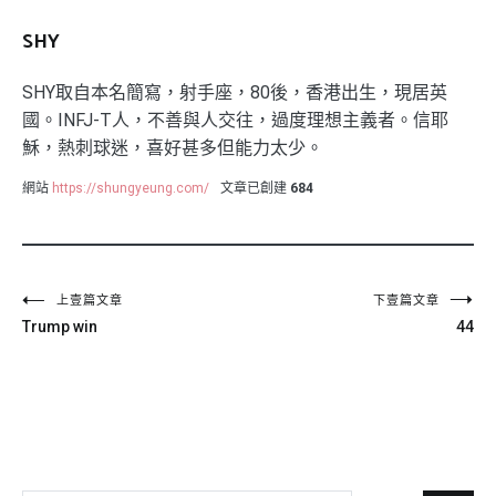
SHY
SHY取自本名簡寫，射手座，80後，香港出生，現居英
國。INFJ-T人，不善與人交往，過度理想主義者。信耶
穌，熱刺球迷，喜好甚多但能力太少。
網站
https://shungyeung.com/
文章已創建
684
文
上壹篇文章
下壹篇文章
Trump win
44
章
導
覽