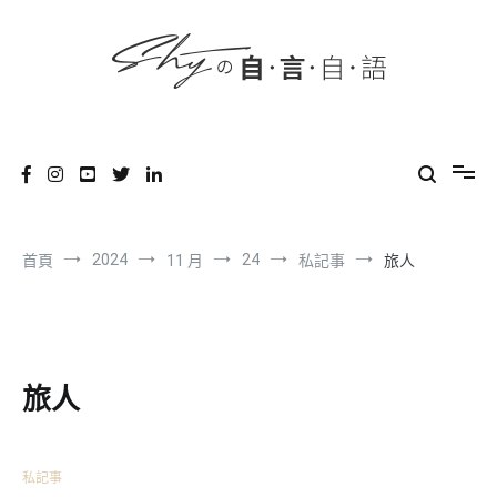
content
跳
到
內
容
SHYの自言自語
-Just a prove of living-
2024
24
首頁
11 月
私記事
旅人
旅人
私記事