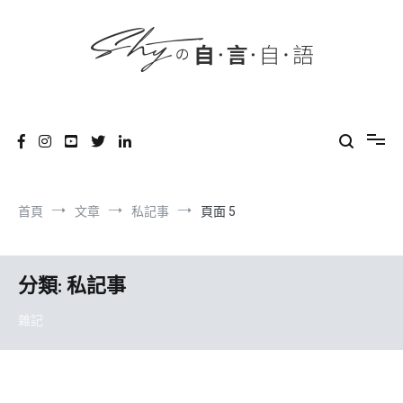
content
跳
到
內
容
SHYの自言自語
-Just a prove of living-
首頁
文章
私記事
頁面 5
分類:
私記事
雜記