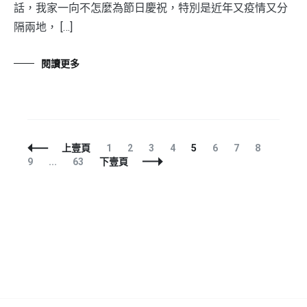
話，我家一向不怎麼為節日慶祝，特別是近年又疫情又分
隔兩地， […]
閱讀更多
文
頁
頁
頁
頁
頁
頁
頁
頁
頁
上壹頁
1
2
3
4
5
6
7
8
章
頁
面
面
面
面
面
面
面
面
面
9
...
63
下壹頁
導
面
航