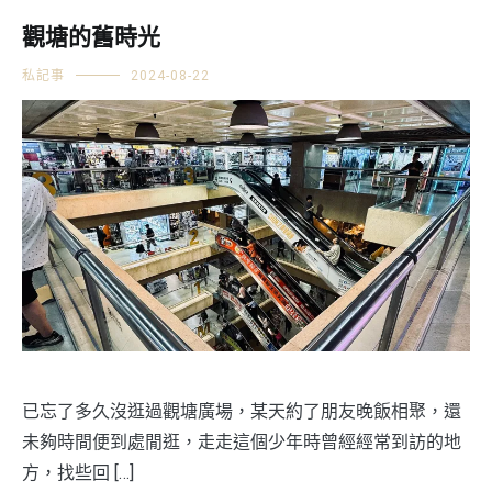
觀塘的舊時光
私記事
2024-08-22
已忘了多久沒逛過觀塘廣場，某天約了朋友晚飯相聚，還
未夠時間便到處閒逛，走走這個少年時曾經經常到訪的地
方，找些回 […]