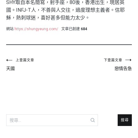
SHY取自本名簡寫，射手座，80後，香港出生，現居英
國。INFJ-T人，不善與人交往，過度理想主義者。信耶
穌，熱刺球迷，喜好甚多但能力太少。
網站
https://shungyeung.com/
文章已創建
684
文
上壹篇文章
下壹篇文章
天國
戀情告急
章
導
覽
搜
尋
關