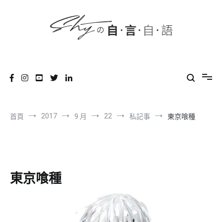
content
跳
到
內
容
SHYの自言自語
-Just a prove of living-
2017
22
首頁
9 月
私記事
東京喰種
東京喰種