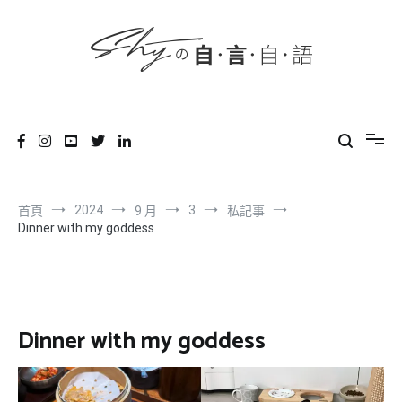
content
跳
到
內
容
SHYの自言自語
-Just a prove of living-
2024
3
首頁
9 月
私記事
Dinner with my goddess
Dinner with my goddess