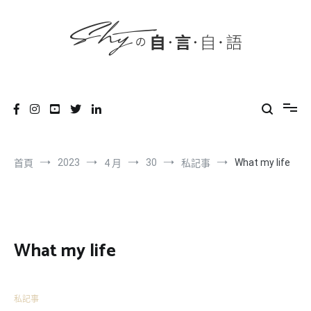
content
跳
到
內
容
SHYの自言自語
-Just a prove of living-
2023
30
What my life
首頁
4 月
私記事
What my life
私記事