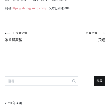
網站
https://shungyeung.com/
文章已創建
684
文
上壹篇文章
下壹篇文章
誤會與欺騙
飛翔
章
導
覽
搜
尋
關
鍵
字:
2023 年 4 月