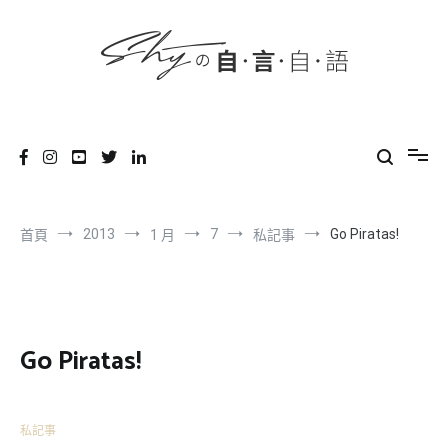
content
跳
到
內
容
SHYの自言自語
-Just a prove of living-
2013
7
Go Piratas!
首頁
1 月
私記事
Go Piratas!
私記事