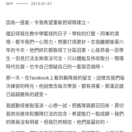
SHY
2013-01-07
因為一道氣，令我希望重新把球隊建立。
還記得我在教中學籃球的日子，學校的打壓，同事的漠
視，都令我們一心努力，想要打得更好。在我離開後第六
年的今天，他們終於都取得了分區冠軍，心是恭喜一班學
生，但見打法全無章法可言，只以體能及快攻取分，慨嘆
時代在變，也令自己懷疑自己的一套是否過時。
那一天，在facebook上看到舊隊員的留言，說懷念我們每
次練習的時光。他說懷念每次學習，都有得著，那滿足感
已超越勝負的感受。
我感動得差點落淚，心想一試，把舊隊員都召回來，貫切
我崇尚進攻和團隊打法的信念，希望能打一點成績。我們
的隊員沒有明星，但我仍然相信，他們是最好的。