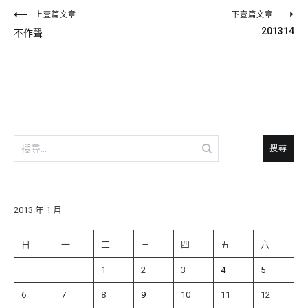
文
上壹篇文章
下壹篇文章
201314
不作聲
章
導
覽
搜
尋
關
鍵
字:
2013 年 1 月
日
一
二
三
四
五
六
1
2
3
4
5
6
7
8
9
10
11
12