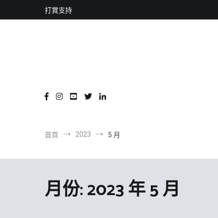
content
跳
打賞支持
到
內
容
2023
首頁
5 月
月份:
2023 年 5 月