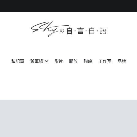
SHYの自言自語
-Just a prove of living-
私記事
舊筆錄
影片
關於
聯絡
工作室
品牌