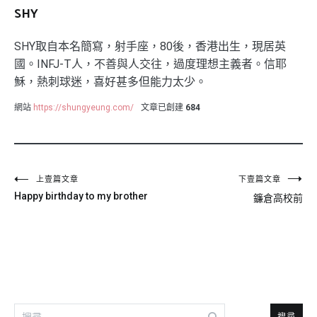
SHY
SHY取自本名簡寫，射手座，80後，香港出生，現居英
國。INFJ-T人，不善與人交往，過度理想主義者。信耶
穌，熱刺球迷，喜好甚多但能力太少。
網站
https://shungyeung.com/
文章已創建
684
文
上壹篇文章
下壹篇文章
Happy birthday to my brother
鐮倉高校前
章
導
覽
搜