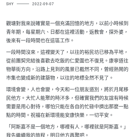
SHY
2022-09-07
觀塘對我來說確實是一個充滿回憶的地方，以前小時候到
青年期，每星期六、日都在這裡活動，返教會，探外婆，
後來有一段時間也在這區工作。
一段時間沒來，這裡變天了，以往的裕民坊已移為平地，
從前團契完結後喜歡去吃飯的仁愛圍也不復見。康寧道往
物華街方向，沿路上見到的風景已截然不同，曾經熱鬧的
巿集也變成新的建築物，以往的地標全然不見了。
環境會變，人也會變，今天和一位朋友道別，將於月尾移
民他方。大忙人能聚的時㳅多，但確實我們的友誼有時候
需要是用心對待，哪怕只能在各自的忙碌中擠出那麼一點
點的時間。祝福在新環境能安康快樂，一切平安。
「阿斯嘉不是一個地方，哪裡有人，哪裡就是阿斯嘉。」
我先繼續我的旅程，明日他方再聚吧。