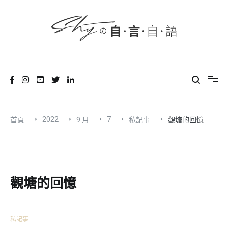
content
跳
到
內
容
SHYの自言自語
-Just a prove of living-
2022
7
首頁
9 月
私記事
觀塘的回憶
觀塘的回憶
私記事