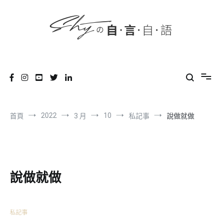
content
跳
到
內
容
SHYの自言自語
-Just a prove of living-
2022
10
首頁
3 月
私記事
說做就做
說做就做
私記事