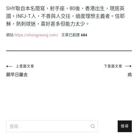
SHY取自本名簡寫，射手座，80後，香港出生，現居英
國。INFJ-T人，不善與人交往，過度理想主義者。信耶
穌，熱刺球迷，喜好甚多但能力太少。
網站
https://shungyeung.com/
文章已創建
684
文
上壹篇文章
下壹篇文章
願早日離去
病
章
導
覽
搜
尋