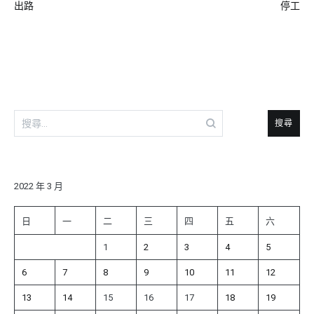
出路
停工
章
導
覽
搜
尋
關
鍵
字:
2022 年 3 月
日
一
二
三
四
五
六
1
2
3
4
5
6
7
8
9
10
11
12
13
14
15
16
17
18
19