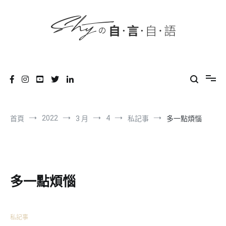
content
跳
到
內
容
SHYの自言自語
-Just a prove of living-
2022
4
首頁
3 月
私記事
多一點煩惱
多一點煩惱
私記事