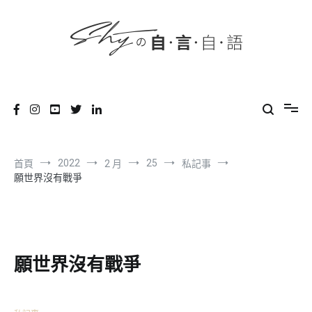
content
跳
到
內
容
SHYの自言自語
-Just a prove of living-
2022
25
首頁
2 月
私記事
願世界沒有戰爭
願世界沒有戰爭