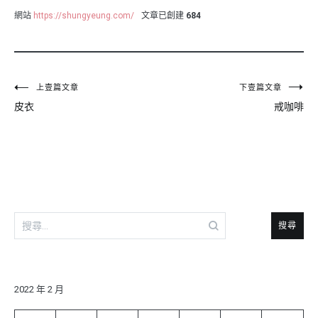
網站
https://shungyeung.com/
文章已創建
684
文
上壹篇文章
下壹篇文章
皮衣
戒咖啡
章
導
覽
搜
尋
關
鍵
字:
2022 年 2 月