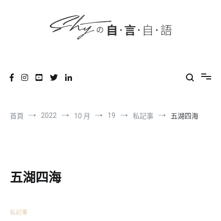
content
跳
到
內
容
SHYの自言自語
-Just a prove of living-
2022
19
首頁
10 月
私記事
五湖四海
五湖四海
私記事