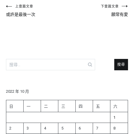
文
上壹篇文章
下壹篇文章
或許是最後一次
願常有愛
章
導
覽
搜
尋
關
鍵
字:
2022 年 10 月
日
一
二
三
四
五
六
1
2
3
4
5
6
7
8