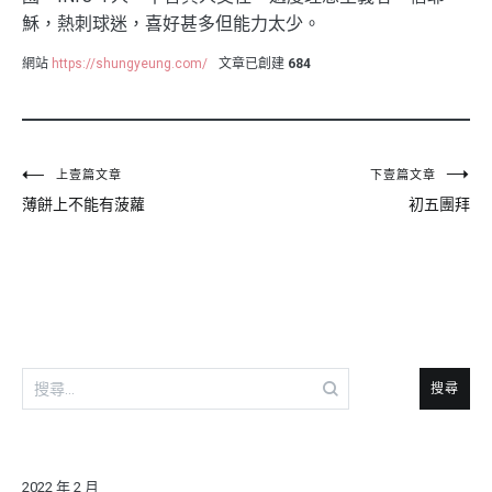
穌，熱刺球迷，喜好甚多但能力太少。
網站
https://shungyeung.com/
文章已創建
684
文
上壹篇文章
下壹篇文章
薄餅上不能有菠蘿
初五團拜
章
導
覽
搜
尋
關
鍵
字:
2022 年 2 月