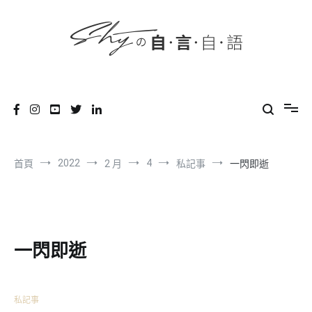
content
跳
到
內
容
SHYの自言自語
-Just a prove of living-
2022
4
首頁
2 月
私記事
一閃即逝
一閃即逝
私記事