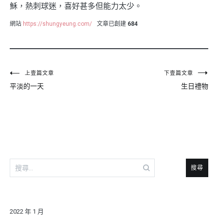
穌，熱刺球迷，喜好甚多但能力太少。
網站
https://shungyeung.com/
文章已創建
684
文
上壹篇文章
下壹篇文章
平淡的一天
生日禮物
章
導
覽
搜
尋
關
鍵
字:
2022 年 1 月