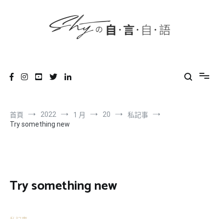
content
跳
到
內
容
SHYの自言自語
-Just a prove of living-
2022
20
首頁
1 月
私記事
Try something new
Try something new