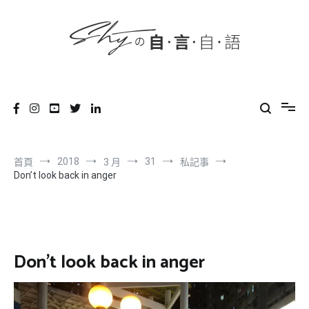
content
跳
到
內
容
SHYの自言自語
-Just a prove of living-
2018
31
首頁
3 月
私記事
Don’t look back in anger
Don’t look back in anger