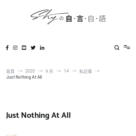
content
跳
到
內
容
SHYの自言自語
-Just a prove of living-
2020
14
首頁
9 月
私記事
Just Nothing At All
Just Nothing At All