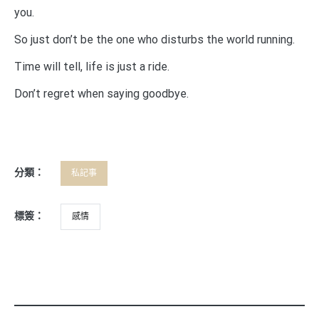
you.
So just don’t be the one who disturbs the world running.
Time will tell, life is just a ride.
Don’t regret when saying goodbye.
分類：
私記事
標簽：
感情