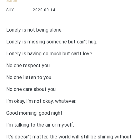
私記事
SHY
2020-09-14
Lonely is not being alone.
Lonely is missing someone but can’t hug.
Lonely is having so much but can’t love.
No one respect you.
No
one listen to you.
No one care about you.
I’m okay, I’m not okay, whatever.
Good morning, good night.
I’m talking to the air or myself.
It’s doesn’t matter, the world will still be shining without