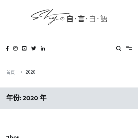
content
跳
到
內
容
SHYの自言自語
-Just a prove of living-
2020
首頁
年份:
2020 年