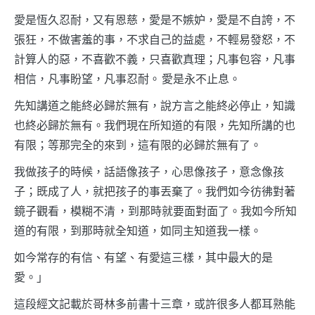
愛是恆久忍耐，又有恩慈，愛是不嫉妒，愛是不自誇，不
張狂，不做害羞的事，不求自己的益處，不輕易發怒，不
計算人的惡，不喜歡不義，只喜歡真理；凡事包容，凡事
相信，凡事盼望，凡事忍耐。 愛是永不止息。
先知講道之能終必歸於無有，說方言之能終必停止，知識
也終必歸於無有。我們現在所知道的有限，先知所講的也
有限；等那完全的來到，這有限的必歸於無有了。
我做孩子的時候，話語像孩子，心思像孩子，意念像孩
子；既成了人，就把孩子的事丟棄了。我們如今彷彿對著
鏡子觀看，模糊不清 ，到那時就要面對面了。我如今所知
道的有限，到那時就全知道，如同主知道我一樣。
如今常存的有信、有望、有愛這三樣，其中最大的是
愛。」
這段經文記載於哥林多前書十三章，或許很多人都耳熟能