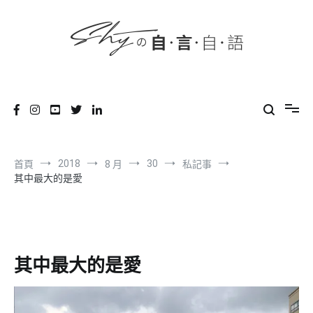
content
跳
到
內
容
SHYの自言自語
-Just a prove of living-
2018
30
首頁
8 月
私記事
其中最大的是愛
其中最大的是愛