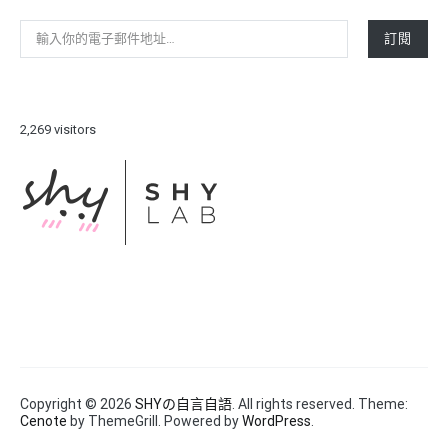
輸入你的電子郵件地址…
訂閱
2,269 visitors
Copyright © 2026
SHYの自言自語
. All rights reserved. Theme:
Cenote
by ThemeGrill. Powered by
WordPress
.