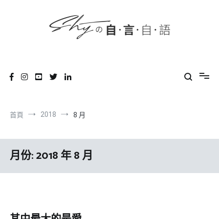
content
跳
到
內
容
SHYの自言自語
-Just a prove of living-
2018
首頁
8 月
月份:
2018 年 8 月