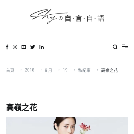
content
跳
到
內
容
SHYの自言自語
-Just a prove of living-
2018
19
首頁
8 月
私記事
高嶺之花
高嶺之花