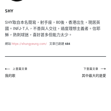
SHY
SHY取自本名簡寫，射手座，80後，香港出生，現居英
國。INFJ-T人，不善與人交往，過度理想主義者。信耶
穌，熱刺球迷，喜好甚多但能力太少。
網站
https://shungyeung.com/
文章已創建
684
文
上壹篇文章
下壹篇文章
我的歌
其中最大的是愛
章
導
覽