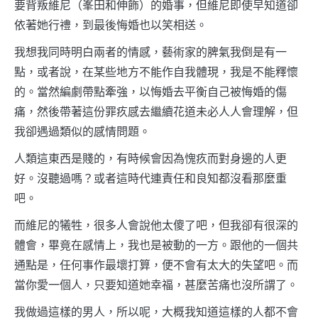
要背叛維尼（峯田和伸飾）的婚事，但維尼即使早知道卻
依著她行禮，到最後悔婚也以笑相送。
我想我同時明白兩者的情感，藝術家的脾氣我倒是有一
點，或者說，在某些地方不能作自我體現，我是不能釋懷
的。當然編劇帶點牽強，以悔婚去平衡自己被悔婚的傷
痛，然後帶著這份罪疚感去繼續花道未必人人會理解，但
我卻遇過類似的感情問題。
人類這東西是賤的，有時候會因為愧疚而對身邊的人更
好。沒聽過嗎？或者這時代連責任和良知都沒看那麼重
吧。
而維尼的犧牲，很多人會說他太傻了吧，但我卻有很深的
體會，畢竟在感情上，我也是被動的一方。跟他的一個共
通點是，任何事作最壞打算，便不會有太大的失望吧。而
當你愛一個人，只要知道她幸福，甚麼苦痛也沒所謂了。
我做過這樣的男人，所以呢，大概我知道這樣的人都不會