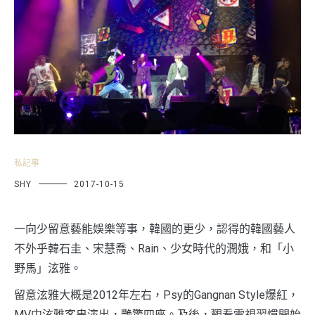
私記事
SHY
2017-10-15
一向少留意藝能娛樂等事，韓國的更少，認得的韓國藝人
不外乎韓石圭、宋慧喬、Rain、少女時代的潤娥，和「小
野馬」泫雅。
留意泫雅大概是2012年左右，Psy的Gangnan Style爆紅，
MV中泫雅客串演出，艷驚四座。及後，觀看電視習慣開始