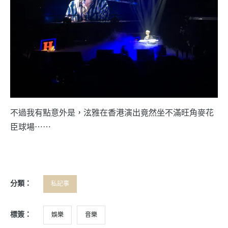
不過我有點意外是，泫雅在香港演出竟然坐不滿旺角麥花
臣球場⋯⋯
分類：
私記事
標簽：
娛樂
音樂