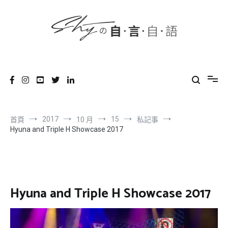
content
跳
到
內
容
SHYの自言自語
-Just a prove of living-
2017
15
首頁
10 月
私記事
Hyuna and Triple H Showcase 2017
Hyuna and Triple H Showcase 2017