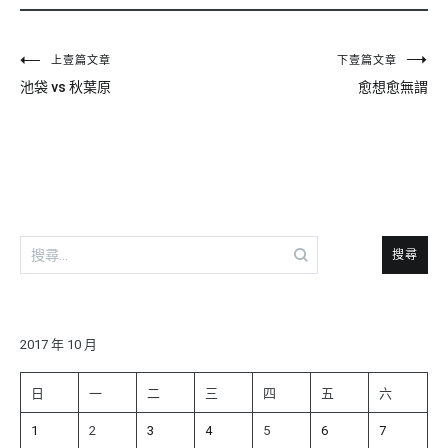
文
上壹篇文章
下壹篇文章
池袋 vs 秋葉原
愈想愈無謂
章
導
覽
搜
尋
關
鍵
字:
2017 年 10 月
日
一
二
三
四
五
六
1
2
3
4
5
6
7