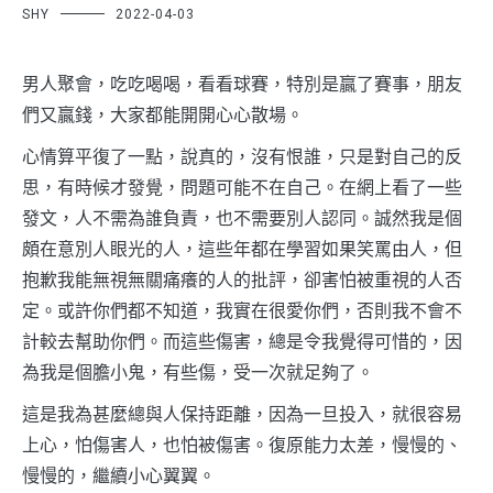
SHY
2022-04-03
男人聚會，吃吃喝喝，看看球賽，特別是贏了賽事，朋友
們又贏錢，大家都能開開心心散場。
心情算平復了一點，說真的，沒有恨誰，只是對自己的反
思，有時候才發覺，問題可能不在自己。在網上看了一些
發文，人不需為誰負責，也不需要別人認同。誠然我是個
頗在意別人眼光的人，這些年都在學習如果笑罵由人，但
抱歉我能無視無關痛癢的人的批評，卻害怕被重視的人否
定。或許你們都不知道，我實在很愛你們，否則我不會不
計較去幫助你們。而這些傷害，總是令我覺得可惜的，因
為我是個膽小鬼，有些傷，受一次就足夠了。
這是我為甚麼總與人保持距離，因為一旦投入，就很容易
上心，怕傷害人，也怕被傷害。復原能力太差，慢慢的、
慢慢的，繼續小心翼翼。