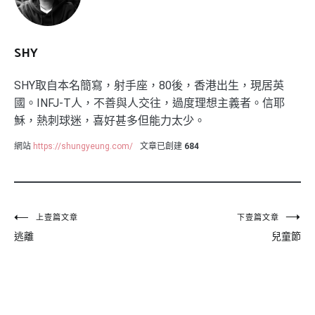
SHY
SHY取自本名簡寫，射手座，80後，香港出生，現居英
國。INFJ-T人，不善與人交往，過度理想主義者。信耶
穌，熱刺球迷，喜好甚多但能力太少。
網站
https://shungyeung.com/
文章已創建
684
文
上壹篇文章
下壹篇文章
逃離
兒童節
章
導
覽