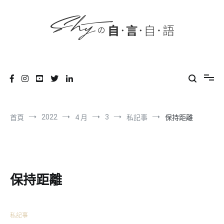
content
跳
到
內
容
SHYの自言自語
-Just a prove of living-
2022
3
首頁
4 月
私記事
保持距離
保持距離
私記事