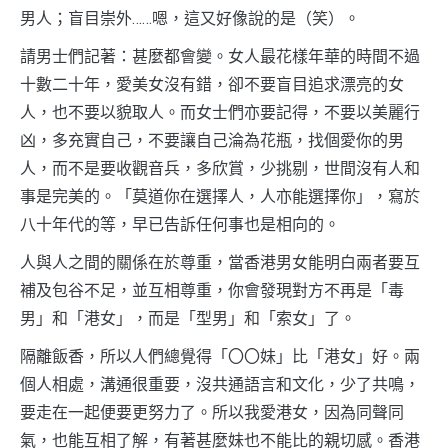
男人；盲目崇外……嗯，這又好像說的是（笑）。
請男士們記著：甚麼都會變。女人最花樣年華的時間不過
十數二十年，愛美女沒有錯，卻不要盲目追求漂亮的女
人，也不要以貌取人。而女士們亦要記得，不要以美麗行
凶，多充實自己，不要讓自己淪為花瓶，找個愛你的男
人，而不是要收觀音兵，多欣賞，少挑剔，世間沒有人和
事是完美的。「莫道你在選擇人，人亦能選擇你」，寫於
八十年代的等，早已告訴任何事也是相向的。
人與人之間的關係在於尊重，當香港男女能明白兩者要互
補及包谷不足，並互相尊重，你會發現對方不再是「毒
男」和「港女」，而是「型男」和「索女」了。
隔離飯香，所以人們總覺得「〇〇妹」比「港女」好。兩
個人相處，溝通很重要，沒共通語言和文化，少了共鳴，
要走在一起便要更努力了。所以我愛港女，因為同聲同
氣，也能互相了解，有著甚麼妹也不能比的親切感。香港