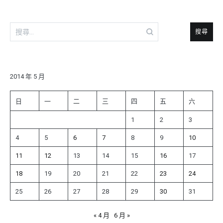
搜
尋
關
鍵
字:
2014 年 5 月
日
一
二
三
四
五
六
1
2
3
4
5
6
7
8
9
10
11
12
13
14
15
16
17
18
19
20
21
22
23
24
25
26
27
28
29
30
31
« 4 月
6 月 »