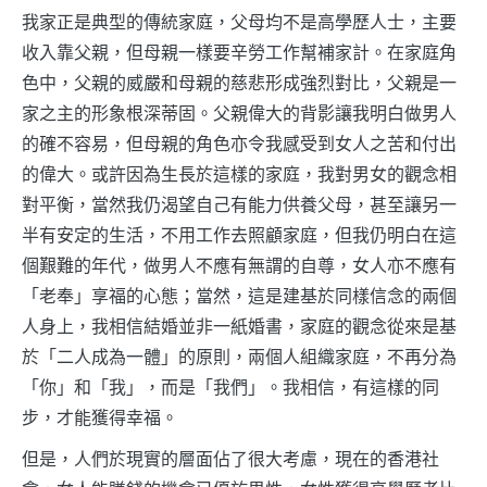
我家正是典型的傳統家庭，父母均不是高學歷人士，主要
收入靠父親，但母親一樣要辛勞工作幫補家計。在家庭角
色中，父親的威嚴和母親的慈悲形成強烈對比，父親是一
家之主的形象根深蒂固。父親偉大的背影讓我明白做男人
的確不容易，但母親的角色亦令我感受到女人之苦和付出
的偉大。或許因為生長於這樣的家庭，我對男女的觀念相
對平衡，當然我仍渴望自己有能力供養父母，甚至讓另一
半有安定的生活，不用工作去照顧家庭，但我仍明白在這
個艱難的年代，做男人不應有無謂的自尊，女人亦不應有
「老奉」享福的心態；當然，這是建基於同樣信念的兩個
人身上，我相信結婚並非一紙婚書，家庭的觀念從來是基
於「二人成為一體」的原則，兩個人組織家庭，不再分為
「你」和「我」，而是「我們」。我相信，有這樣的同
步，才能獲得幸福。
但是，人們於現實的層面佔了很大考慮，現在的香港社