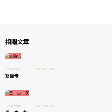
相關文章
1234 Plus
2010-11-03
寫稿佬
1234 Plus
2014-05-24