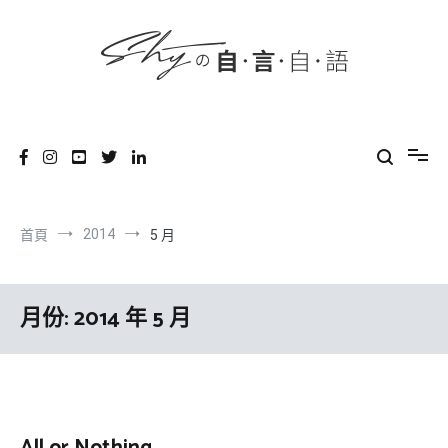
content
跳
到
內
容
SHYの自言自語
-Just a prove of living-
2014
首頁
5 月
月份:
2014 年 5 月