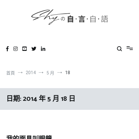
content
跳
到
內
容
SHYの自言自語
-Just a prove of living-
2014
18
首頁
5 月
日期:
2014 年 5 月 18 日