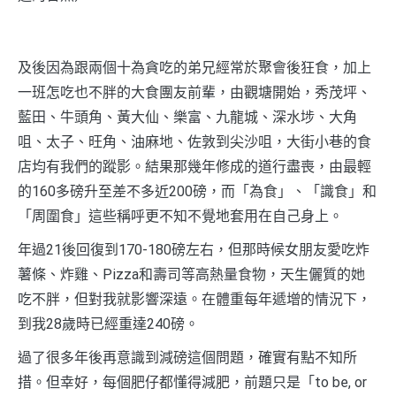
及後因為跟兩個十為貪吃的弟兄經常於聚會後狂食，加上
一班怎吃也不胖的大食團友前輩，由觀塘開始，秀茂坪、
藍田、牛頭角、黃大仙、樂富、九龍城、深水埗、大角
咀、太子、旺角、油麻地、佐敦到尖沙咀，大街小巷的食
店均有我們的蹤影。結果那幾年修成的道行盡喪，由最輕
的160多磅升至差不多近200磅，而「為食」、「識食」和
「周圍食」這些稱呼更不知不覺地套用在自己身上。
年過21後回復到170-180磅左右，但那時候女朋友愛吃炸
薯條、炸雞、Pizza和壽司等高熱量食物，天生儷質的她
吃不胖，但對我就影響深遠。在體重每年遞增的情況下，
到我28歲時已經重達240磅。
過了很多年後再意識到減磅這個問題，確實有點不知所
措。但幸好，每個肥仔都懂得減肥，前題只是「to be, or