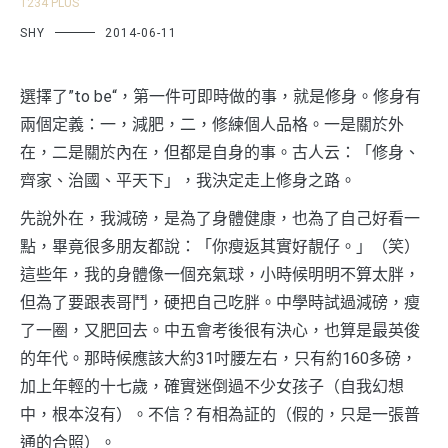
1234 PLUS
SHY
2014-06-11
選擇了”to be“，第一件可即時做的事，就是修身。修身有
兩個定義：一，減肥，二，修練個人品格。一是關於外
在，二是關於內在，但都是自身的事。古人云：「修身、
齊家、治國、平天下」，我決定走上修身之路。
先說外在，我減磅，是為了身體健康，也為了自己好看一
點，畢竟很多朋友都說：「你瘦返其實好靚仔。」（笑）
這些年，我的身體像一個充氣球，小時候明明不算太胖，
但為了要跟表哥鬥，硬把自己吃胖。中學時試過減磅，瘦
了一圈，又肥回去。中五會考後很有決心，也算是最英俊
的年代。那時候應該大約31吋腰左右，只有約160多磅，
加上年輕的十七歲，確實迷倒過不少女孩子（自我幻想
中，根本沒有）。不信？有相為証的（假的，只是一張普
通的合照）。