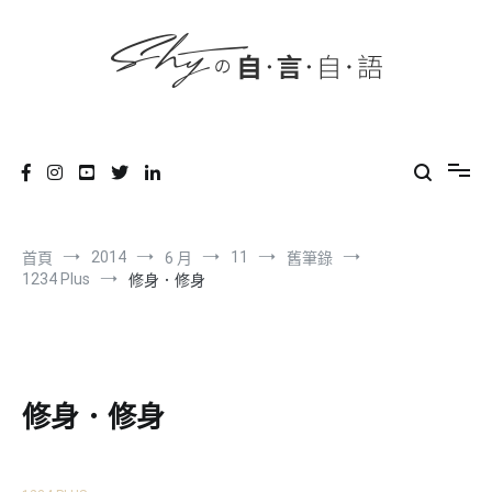
content
跳
到
內
容
SHYの自言自語
-Just a prove of living-
2014
11
首頁
6 月
舊筆錄
1234 Plus
修身．修身
修身．修身