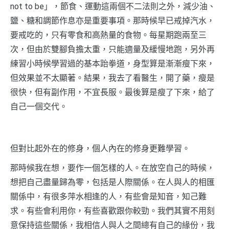
not to be」，節食、運動這兩個不二法則之外，減少油、
鹽、糖和調節作息亦是重要事項。那時候早已戒掉汽水，
要戒吃的，只有零食和高熱量的食物。每星期跑兩至三
次，但由於雙腳負擔太重，只能適量及緩慢地跑，另外再
練習小時候學習過的基本跆拳道，身型算是漸漸瘦下來，
但效果並不太顯著。結果，我去了看醫生，開了藥，瘦是
很快，但有副作用，不宜長服。最後算是瘦了下來，給了
自己一個交代。
但對比起外在的修身，個人內在的修身更難學習。
那時候我在想，要作一個怎樣的人。在放空自己的時候，
想把自己盡量歸為零，包括是人際關係。在人與人的相匯
關係中，有很多萍水相逢的人，有些會是知音，知己難
求。有些會利用你，有些喜歡跟你較勁。我們其實不用刻
意保持這些關係，我相信人與人之間總有自己的緣份，我