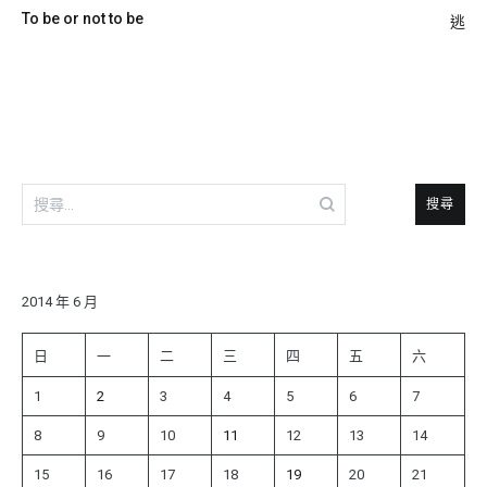
文
To be or not to be
逃
章
導
覽
搜
尋
關
鍵
字:
2014 年 6 月
日
一
二
三
四
五
六
1
2
3
4
5
6
7
8
9
10
11
12
13
14
15
16
17
18
19
20
21