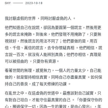
SHY
2023-10-18
我討厭虛假的世界 ，同時討厭虛偽的人 。
他們知道自己在說謊，卻因為要圓第一個謊言，然後用更
多的謊言來掩飾。到後來，他們發現不用掩飾了，只要無
視就好，然後謊言的用法不同了；他們要做的是，用百
倍、千倍、萬倍的謊言，去令你懷疑真相 。他們相信，謊
言說一百次，就沒有人能辨別真偽；他們亦相信，真理是
可以被扭曲的 ，只要你有資源。
看著世間的無理，感覺無力，一個人的力量太少，自己能
做的，就是堅持相信真實，同時自己亦盡量真實 。如何保
持自己的善良，成了每天修練的功課 。
在亂世之中，在這虛偽的世道中，最應該對自己誠實，只
有對自己坦白，才能守住最真實的自己 。「你要保守你的
心，勝過保守一切，因為一生的果效，是由心發出」，年