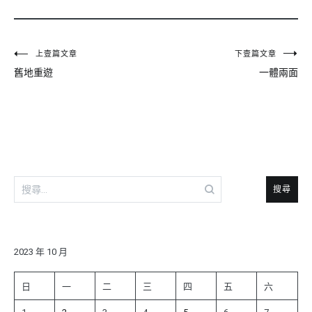
文
上壹篇文章
下壹篇文章
舊地重遊
一體兩面
章
導
覽
搜
尋
關
鍵
字:
2023 年 10 月
日
一
二
三
四
五
六