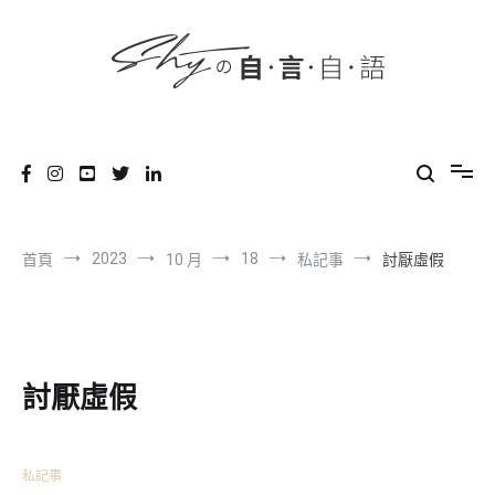
content
跳
到
內
容
SHYの自言自語
-Just a prove of living-
2023
18
首頁
10 月
私記事
討厭虛假
討厭虛假
私記事