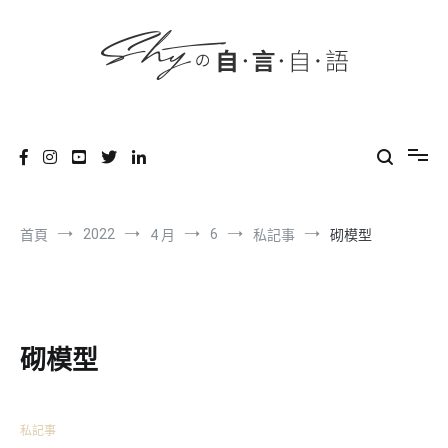
content
跳
到
內
容
SHYの自言自語
-Just a prove of living-
2022
6
首頁
4 月
私記事
砌模型
砌模型
私記事