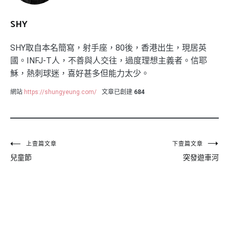
SHY
SHY取自本名簡寫，射手座，80後，香港出生，現居英
國。INFJ-T人，不善與人交往，過度理想主義者。信耶
穌，熱刺球迷，喜好甚多但能力太少。
網站
https://shungyeung.com/
文章已創建
684
文
上壹篇文章
下壹篇文章
兒童節
突發遊車河
章
導
覽