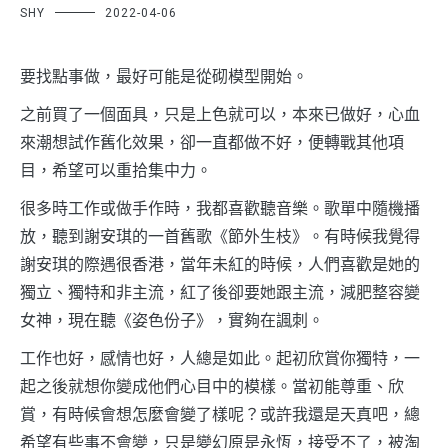
SHY
2022-04-06
要找點事做，最好可能是從砌模型開始。
之前買了一個面具，只是上色就可以，本來已做好，心血
來潮想試作舊化效果，卻一直都做不好，便轉戰其他項
目，希望可以重拾集中力。
很多時工作或做手作時，我都喜歡聽音樂。歌單中隨機播
放，聽到謝安琪的一首舊歌《節外生枝》。有時候我覺得
謝安琪的際遇很香港，當年未紅的時候，人們喜歡是她的
獨立、獨特和非主流，紅了後卻要她跟主流，減肥整容變
女神，現在聽《姿色份子》，實夠在諷刺。
工作也好，感情也好，人總是如此。起初欣賞你獨特，一
起之後就想你變成他們心目中的模樣。當初能尊重、欣
賞，有時候會想怎麼會變了樣呢？或許我還是天真吧，總
希望有些事不會變，只是變幻原是永恆，接受不了，被淘