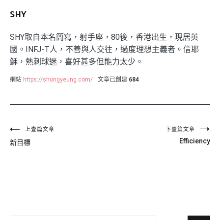
SHY
SHY取自本名簡寫，射手座，80後，香港出生，現居英
國。INFJ-T人，不善與人交往，過度理想主義者。信耶
穌，熱刺球迷，喜好甚多但能力太少。
網站
https://shungyeung.com/
文章已創建
684
文
上壹篇文章
下壹篇文章
Efficiency
新目標
章
導
覽