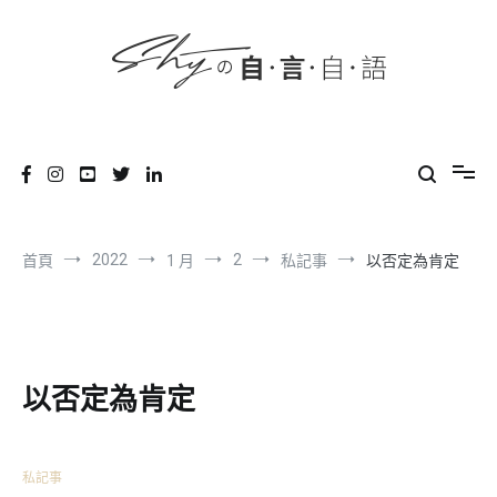
content
跳
到
內
容
SHYの自言自語
-Just a prove of living-
2022
2
首頁
1 月
私記事
以否定為肯定
以否定為肯定
私記事