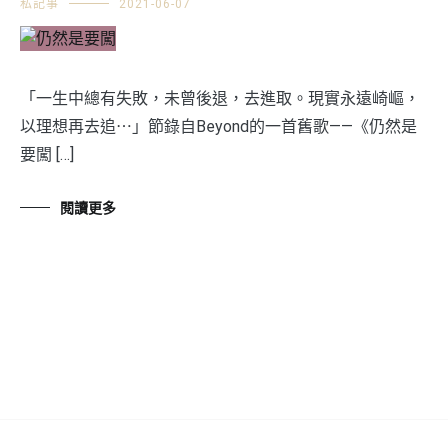
私記事
2021-06-07
「一生中總有失敗，未曾後退，去進取。現實永遠崎嶇，
以理想再去追⋯」節錄自Beyond的一首舊歌——《仍然是
要闖 […]
閱讀更多