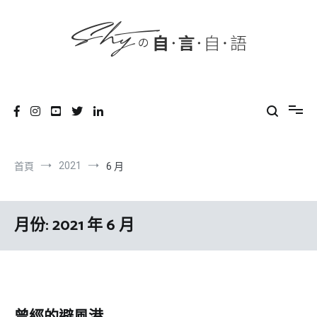
content
跳
到
內
容
SHYの自言自語
-Just a prove of living-
2021
首頁
6 月
月份:
2021 年 6 月