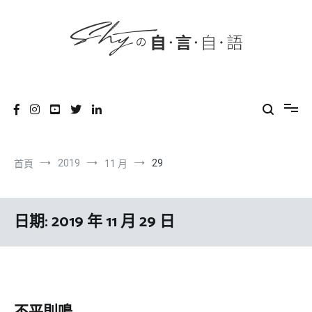
content
跳
到
內
容
SHYの自言自語
-Just a prove of living-
2019
29
首頁
11 月
日期:
2019 年 11 月 29 日