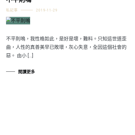
不平則鳴
私記事
2019-11-29
不平則鳴，我性格如此，是好是壞，難料。只知這世道歪
曲，人性的真善美早已敗壞，灰心失意，全因這個社會的
惡。 由小 […]
閱讀更多