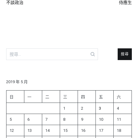
不談政治
侍應生
章
導
覽
搜
尋
關
鍵
字:
2019 年 5 月
日
一
二
三
四
五
六
1
2
3
4
5
6
7
8
9
10
11
12
13
14
15
16
17
18