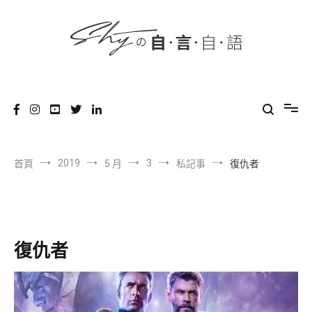
content
跳
到
內
容
SHYの自言自語
-Just a prove of living-
2019
3
首頁
5 月
私記事
復仇者
復仇者