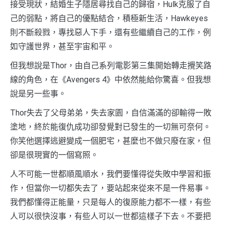
接受現狀，結婚生子隱居尋找自己的歸宿，Hulk克服了自
己的弱點，將自己的優點結合，積極新生活，Hawkeyes
則不斷殺戮，專找惡人下手，還有些繼續自己的工作，例
如守護世界，甚至宇宙和平。
但我想說是Thor，由自己系列電影第三集開始轉走攪笑路
線的角色，在《Avengers 4》中依然能給你驚喜。但我想
說是另一些事。
Thor失去了父母弟弟，失去家園，自信滿滿的卻輸得一敗
塗地，終於能復仇成功卻發覺對已發生的一切無可奈何。
你笑他選擇逃避變成一個肥宅，甚麼也不做只廢在家，但
卻是很現實的一個寫照。
人不可能一世都順風順水，我們要懂得從失敗中學習和振
作，但當你一切都失去了，要站起來從來不是一件易事。
我們都懂得正能量，只是每人的復原能力都不一樣，有些
人可以很快沒事，有些人可以一世都這樣子下去。不要把