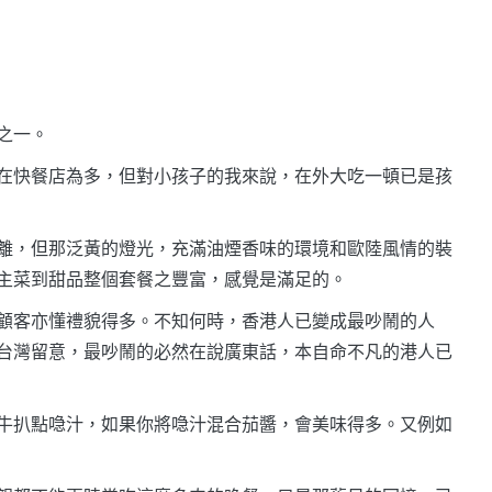
之一。
在快餐店為多，但對小孩子的我來說，在外大吃一頓已是孩
離，但那泛黃的燈光，充滿油煙香味的環境和歐陸風情的裝
主菜到甜品整個套餐之豐富，感覺是滿足的。
顧客亦懂禮貌得多。不知何時，香港人已變成最吵鬧的人
台灣留意，最吵鬧的必然在說廣東話，本自命不凡的港人已
牛扒點喼汁，如果你將喼汁混合茄醬，會美味得多。又例如