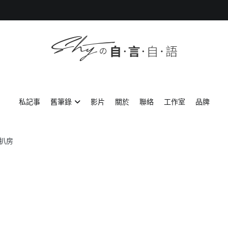
SHYの自言自語
-Just a prove of living-
私記事
舊筆錄
影片
關於
聯絡
工作室
品牌
扒房