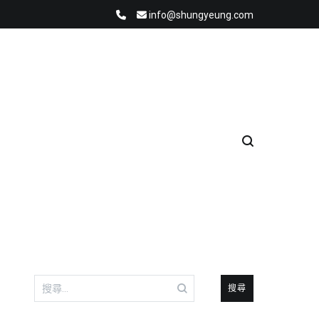
info@shungyeung.com
搜
尋
關