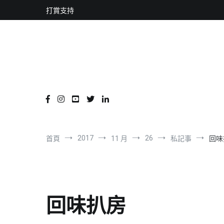
content
跳
打賞支持
到
內
容
2017
26
首頁
11 月
私記事
回味
回味扒房