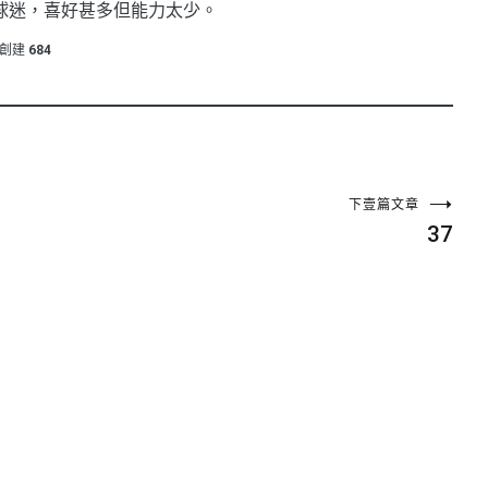
球迷，喜好甚多但能力太少。
創建
684
下壹篇文章
37