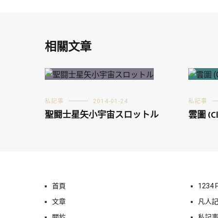
相關文章
私記事
2014-01-24
私記事
聖闘士星矢小宇宙スロットル
雲圖 (Cl
首頁
1234 
文章
凡人
關於
私記