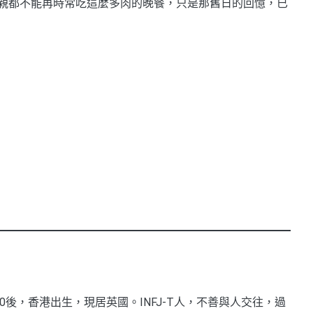
親都不能再時常吃這麼多肉的晚餐，只是那舊日的回憶，已
0後，香港出生，現居英國。INFJ-T人，不善與人交往，過