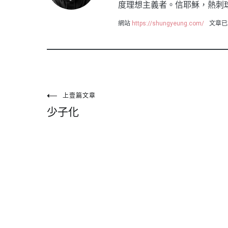
度理想主義者。信耶穌，熱刺
網站
https://shungyeung.com/
文章已
文
上壹篇文章
少子化
章
導
覽