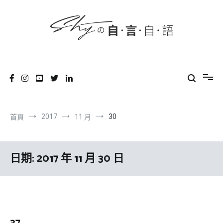
content
跳
到
內
容
SHYの自言自語
-Just a prove of living-
2017
30
首頁
11 月
日期:
2017 年 11 月 30 日