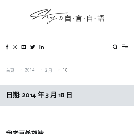
content
跳
到
內
容
SHYの自言自語
-Just a prove of living-
2014
18
首頁
3 月
日期:
2014 年 3 月 18 日