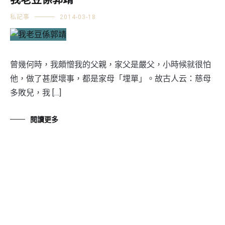
我老豆係郭靖
私記事
2014-03-18
曾幾何時，我頗憎我的父親，家父是嚴父，小時候就很怕
他，做了甚麼壞事，都是家母「埋單」。故古人云：慈母
多敗兒，我 […]
閱讀更多