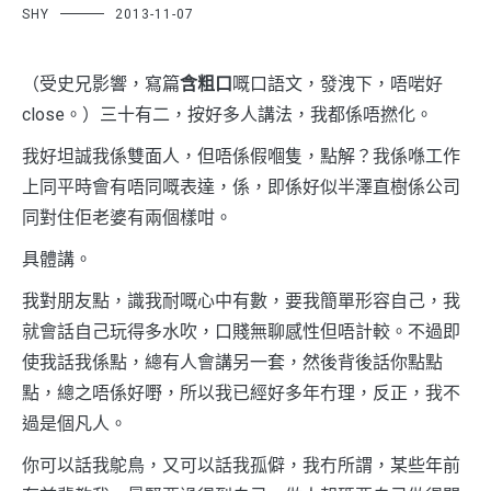
SHY
2013-11-07
（受史兄影響，寫篇
含粗口
嘅口語文，發洩下，唔啱好
close。）三十有二，按好多人講法，我都係唔撚化。
我好坦誠我係雙面人，但唔係假嗰隻，點解？我係喺工作
上同平時會有唔同嘅表達，係，即係好似半澤直樹係公司
同對住佢老婆有兩個樣咁。
具體講。
我對朋友點，識我耐嘅心中有數，要我簡單形容自己，我
就會話自己玩得多水吹，口賤無聊感性但唔計較。不過即
使我話我係點，總有人會講另一套，然後背後話你點點
點，總之唔係好嘢，所以我已經好多年冇理，反正，我不
過是個凡人。
你可以話我鴕鳥，又可以話我孤僻，我冇所謂，某些年前