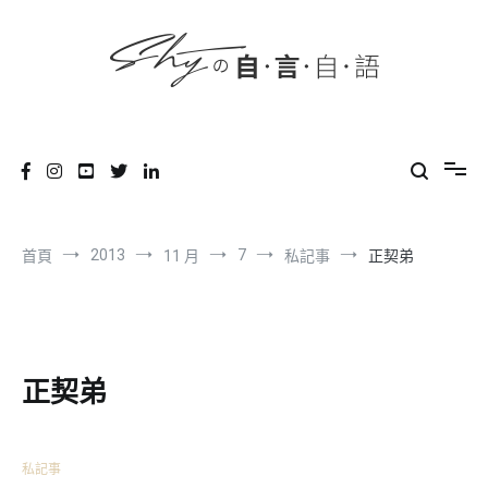
content
跳
到
內
容
SHYの自言自語
-Just a prove of living-
2013
7
首頁
11 月
私記事
正契弟
正契弟
私記事