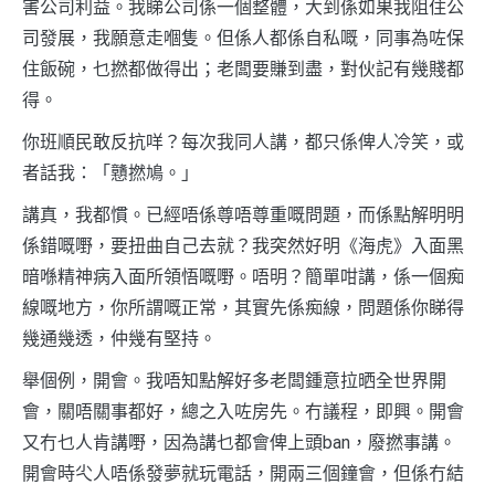
害公司利益。我睇公司係一個整體，大到係如果我阻住公
司發展，我願意走嗰隻。但係人都係自私嘅，同事為咗保
住飯碗，乜撚都做得出；老闆要賺到盡，對伙記有幾賤都
得。
你班順民敢反抗咩？每次我同人講，都只係俾人冷笑，或
者話我：「戇撚鳩。」
講真，我都慣。已經唔係尊唔尊重嘅問題，而係點解明明
係錯嘅嘢，要扭曲自己去就？我突然好明《海虎》入面黑
暗喺精神病入面所領悟嘅嘢。唔明？簡單咁講，係一個痴
線嘅地方，你所謂嘅正常，其實先係痴線，問題係你睇得
幾通幾透，仲幾有堅持。
舉個例，開會。我唔知點解好多老闆鍾意拉晒全世界開
會，關唔關事都好，總之入咗房先。冇議程，即興。開會
又冇乜人肯講嘢，因為講乜都會俾上頭ban，廢撚事講。
開會時尐人唔係發夢就玩電話，開兩三個鐘會，但係冇結