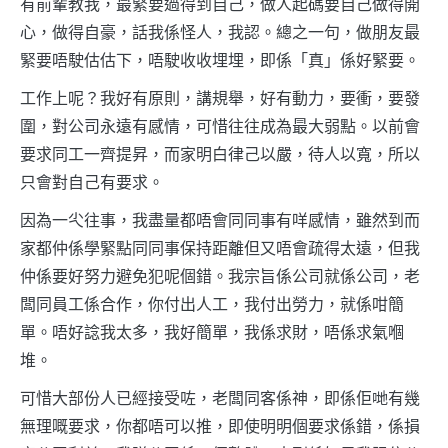
有前輩教我，最緊要過得到自己，做人起碼要自己做得開
心，做得自豪，話我係怪人，我認。總之一句，做朋友最
緊要唔駛估估下，唔駛收收埋埋，即係「真」係好緊要。
工作上呢？我好有原則，講規舉，好有動力，要衝，要發
圍，對公司永遠有感情，可惜往往成為最大弱點。以前會
要求同工一齊提昇，而家明白律己以嚴，待人以寬，所以
只會對自己有要求。
因為一尐往事，我盡量都唔會同同事有咩感情，雖然到而
家都仲係學緊點同同事保持距離但又唔會疏得太遠，但我
仲係要好努力避免犯呢個錯。我宗旨係公司就係公司，老
闆同員工係合作，你付出人工，我付出勞力，就係咁簡
單。唔好諗我太多，我好簡單，我係求財，唔係求氣嗰
堆。
可惜大部份人已經接受咗，老闆同客係神，即係佢哋有幾
無理嘅要求，你都唔可以推，即使明明個要求係錯，係損