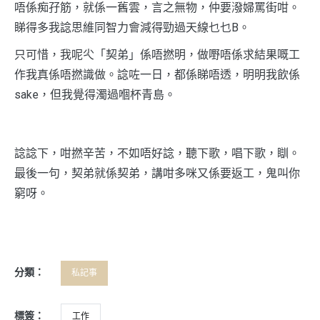
唔係痴孖筋，就係一舊雲，言之無物，仲要潑婦罵街咁。
睇得多我諗思維同智力會減得勁過天線乜乜B。
只可惜，我呢尐「契弟」係唔撚明，做嘢唔係求結果嘅工
作我真係唔撚識做。諗咗一日，都係睇唔透，明明我飲係
sake，但我覺得濁過嗰杯青島。
諗諗下，咁撚辛苦，不如唔好諗，聽下歌，唱下歌，瞓。
最後一句，契弟就係契弟，講咁多咪又係要返工，鬼叫你
窮呀。
分類：
私記事
標簽：
工作