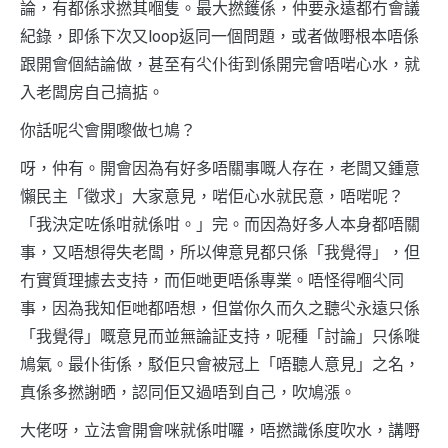
論，有都係求撚其嗰隻。最大撚鑊係，仲要永遠都冇會議
紀錄，即係下次又loop返同一個問題，或者做嘢根本唔係
跟開會個結論做，甚至有尐仆街到係開完會唔啱心水，就
入老闆房自己搞掂。
你話呢尐會開嚟做乜鳩？
呀，仲有。開會因為有好多唔關事嘅人存在，老闆又鍾意
懶民主「徵求」大家意見，啱佢心水就民意，唔啱呢？
「我決定咗係咁就係咁。」完。而因為好多人本身都唔關
事，又唔想得失老闆，所以俾意見都只係「我覺得」，但
冇實質理據去支持，而佢哋更唔係專業。唔怪得嗰尐同
事，因為我知佢哋都唔想，但當你久而久之聽尐永遠只係
「我覺得」嘅意見而並無論証支持，呢種「討論」只係嘥
鳩氣。最仆街係，駁佢只會被冠上「唔聽人意見」之名，
真係多撚謝晒，認同佢又過唔到自己，吹鳩漲。
大佬呀，立法會開會咪就係咁囉，唔撚識係度吹水，講嘢