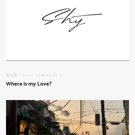
私記事
2000-11-26
Where is my Love?