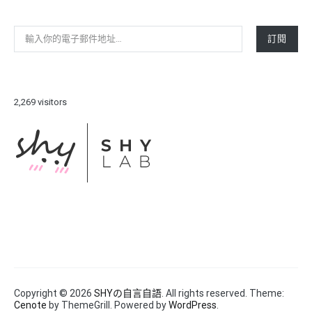
整
輸入你的電子郵件地址…
訂閱
2,269 visitors
Copyright © 2026
SHYの自言自語
. All rights reserved. Theme:
Cenote
by ThemeGrill. Powered by
WordPress
.