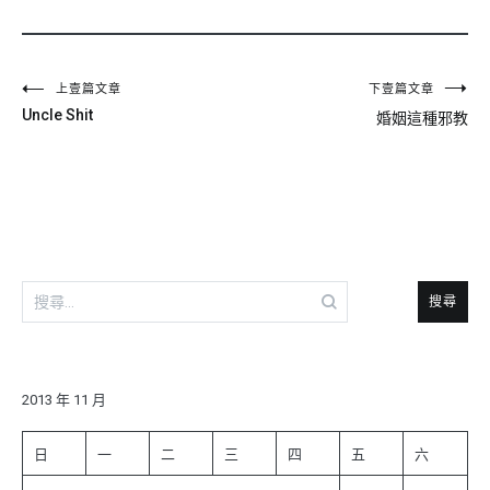
文
上壹篇文章
下壹篇文章
Uncle Shit
婚姻這種邪教
章
導
覽
搜
尋
關
鍵
字:
2013 年 11 月
日
一
二
三
四
五
六