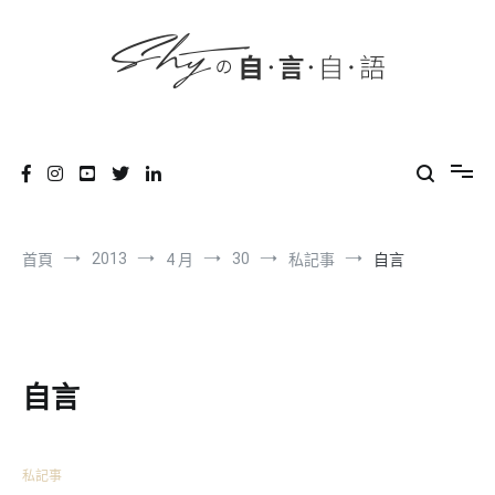
content
跳
到
內
容
SHYの自言自語
-Just a prove of living-
2013
30
首頁
4 月
私記事
自言
自言
私記事