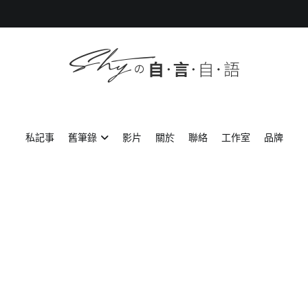
SHYの自言自語
-Just a prove of living-
私記事
舊筆錄
影片
關於
聯絡
工作室
品牌