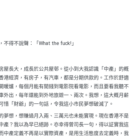
說聲：「What the fuck!」
房屋長大，成長於公共屋邨。從小到大我認識「中產」的概
香港經濟，有房子，有汽車，都是分期供款的。工作於舒適
開暖爐，每個月能有閒錢到電影院看電影，而且要看我聽不
車外出，每年還能到外地旅遊一、兩次。我想，這大概月薪
可惜「財爺」的一句話，令我這小市民夢想破滅了。
的夢想，想賺過月入兩、三萬元也未能實現。現在香港不是
中產？我以為早已絕跡。亦幸得曾司長一句，得以証實我這
而中產定義不再是以實際資產，是用生活態度去定義時，我