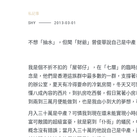
私記事
SHY
2013-03-01
不想「抽水」，但聞「財爺」曾俊華說自己是中產，不得不
我是個不折不扣的「屋邨仔」，在「七層」的臨時
念是，他們是香港這族群中最多數的一群，支撐著
的辦公室，夏天有冷得要命的冷氣房間，冬天又可
懂八成內容的西片，到扒房吃西餐，假日駕著小房
到兩到三萬月便能做到，也是我由小到大的夢想，
月入三十萬是中產？可憐我到現在還未能實現小時
富可敵國的超級富豪，就是窮到「仆街」的蟻民，
概念沒有錯誤；當月入三十萬的他說自己是中產，