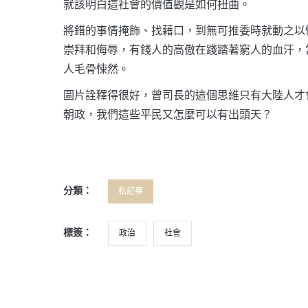
就該明白這社會的價值觀是如何扭曲。
將錯的事情掩飾、找藉口，到無可推委時就動之以
崇拜和侮辱，有錢人的高傲在踐踏著窮人的血汗，
人毛骨悚然。
圖片詮釋得很好，曾司長的這個思維只有大陸人才
朝政，我們這些平民又怎麼可以有出頭天？
分類：
私記事
標簽：
政治
社會