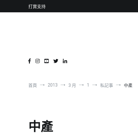
content
跳
打賞支持
到
內
容
2013
1
首頁
3 月
私記事
中產
中產