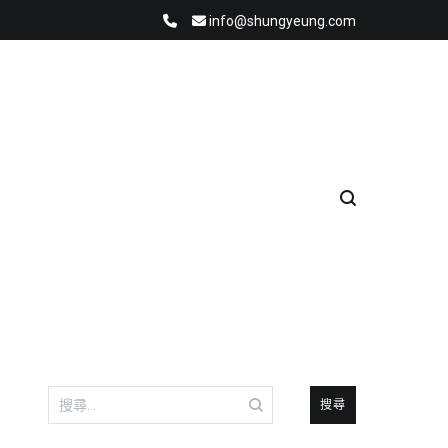
info@shungyeung.com
搜
尋
關