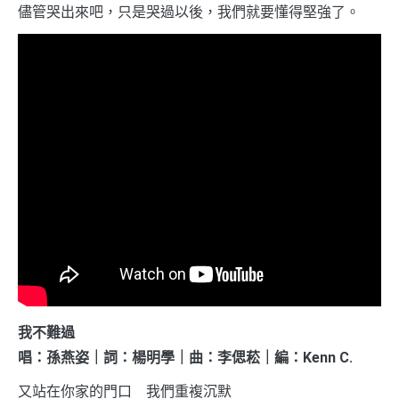
儘管哭出來吧，只是哭過以後，我們就要懂得堅強了。
我不難過
唱：孫燕姿｜詞：楊明學｜曲：李偲菘｜編：Kenn C.
又站在你家的門口 我們重複沉默