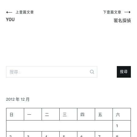
文
上壹篇文章
下壹篇文章
YOU
匿名探偵
章
導
覽
搜
尋
關
鍵
字:
2012 年 12 月
日
一
二
三
四
五
六
1
2
3
4
5
6
7
8