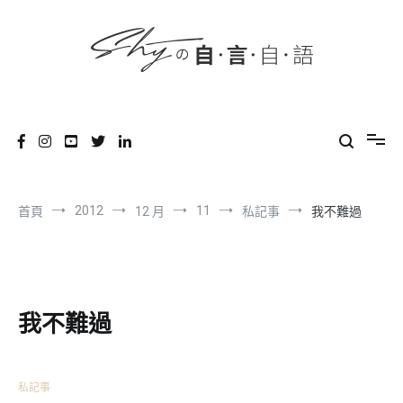
content
跳
到
內
容
SHYの自言自語
-Just a prove of living-
2012
11
首頁
12 月
私記事
我不難過
我不難過
私記事