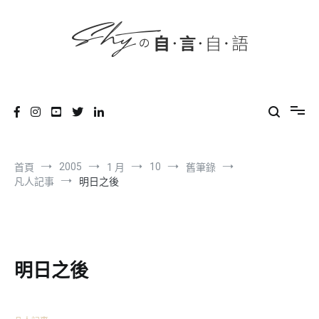
content
跳
到
內
容
SHYの自言自語
-Just a prove of living-
2005
10
首頁
1 月
舊筆錄
凡人記事
明日之後
明日之後