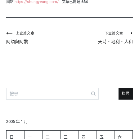
網站
https://shungyeung.com/
文章已創建
684
文
上壹篇文章
下壹篇文章
阿頌與阿讚
天時、地利、人和
章
導
覽
搜
尋
關
鍵
字:
2005 年 1 月
日
一
二
三
四
五
六