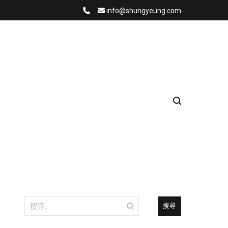
info@shungyeung.com
搜
尋
關