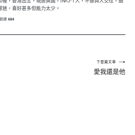
0後，香港出生，現居英國。INFJ-T人，不善與人交往，過
球迷，喜好甚多但能力太少。
創建
684
下壹篇文章
愛我還是他