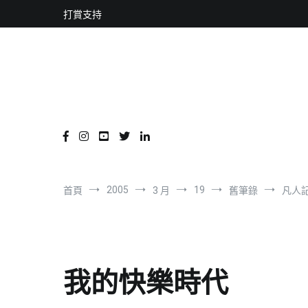
content
跳
打賞支持
到
內
容
2005
19
首頁
3 月
舊筆錄
凡人
我的快樂時代