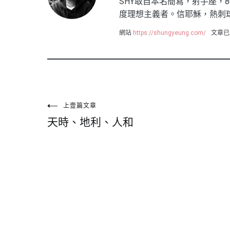
SHY取自本名簡寫，射手座，8
度理想主義者。信耶穌，熱刺
網站
https://shungyeung.com/
文章已
文
上壹篇文章
天時、地利、人和
章
導
覽