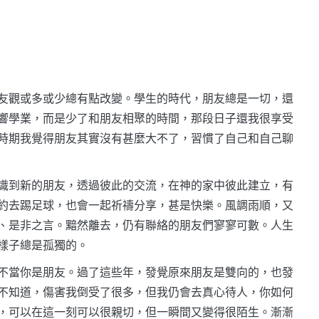
友觀或多或少總有點改變。學生的時代，朋友總是一切，還
響學業，而是少了和朋友相聚的時間，那段日子還我很享受
時期我覺得朋友其實沒有甚麼大不了，習慣了自己和自己聊
識到新的朋友，透過彼此的交流，在神的家中彼此建立，有
約去踢足球，也會一起祈禱分享，甚是快樂。風調雨順，又
、是非之言。黯然離去，仍有聯絡的朋友們寥寥可數。人生
樣子總是孤獨的。
不當你是朋友。過了這些年，發覺原來朋友是雙向的，也發
不知道，傷害我倒受了很多，但我仍會去真心待人，你如何
，可以在這一刻可以很親切，但一瞬間又變得很陌生。漸漸