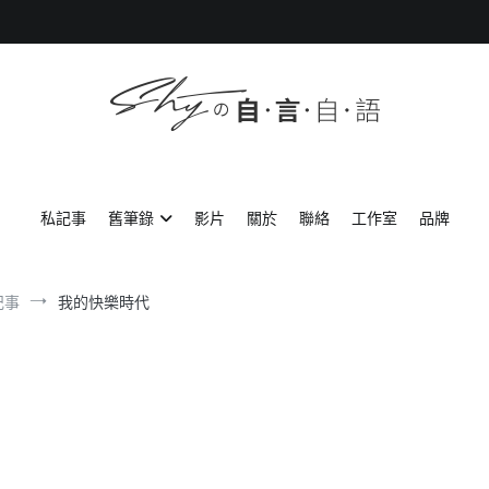
SHYの自言自語
-Just a prove of living-
私記事
舊筆錄
影片
關於
聯絡
工作室
品牌
記事
我的快樂時代