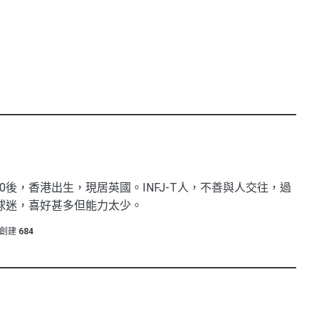
0後，香港出生，現居英國。INFJ-T人，不善與人交往，過
球迷，喜好甚多但能力太少。
創建
684