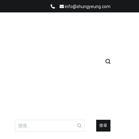
info@shungyeung.com
搜
尋
關