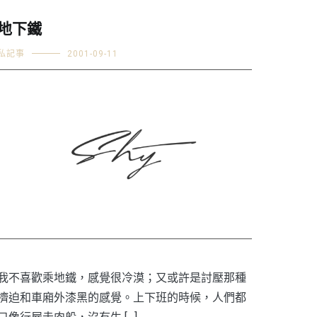
地下鐵
私記事
2001-09-11
我不喜歡乘地鐵，感覺很冷漠；又或許是討壓那種
擠迫和車廂外漆黑的感覺。上下班的時候，人們都