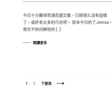
今日十分難得思潮百感交集，已經很久沒有這樣
了，或許有太多的巧合吧。 原本今日約了Jennsa
我也不知何解他的 […]
閱讀更多
文
頁
頁
1
2
下壹頁
章
面
面
導
航