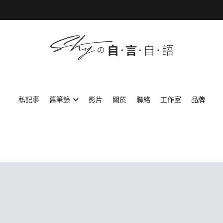
SHYの自言自語
-Just a prove of living-
私記事
舊筆錄
影片
關於
聯絡
工作室
品牌