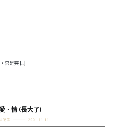
是突 […]
愛．情 (長大了)
私記事
2001-11-11