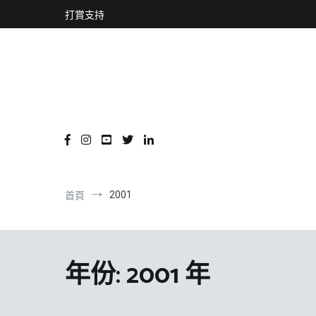
content
跳
打賞支持
到
內
容
2001
首頁
年份:
2001 年