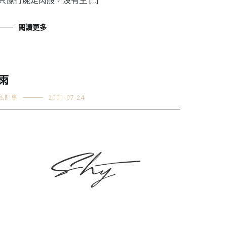
只像行屍走肉般，沒有生 […]
閱讀更多
雨
私記事
2001-07-24