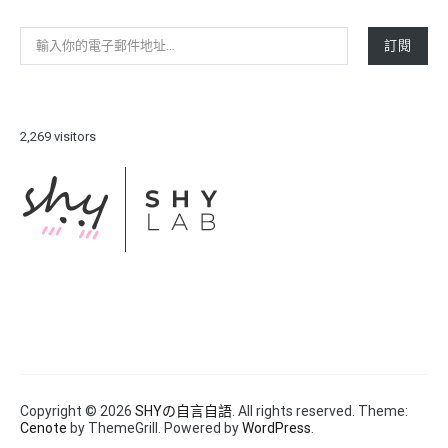
輸入你的電子郵件地址…
訂閱
2,269 visitors
Copyright © 2026
SHYの自言自語
. All rights reserved. Theme:
Cenote
by ThemeGrill. Powered by
WordPress
.