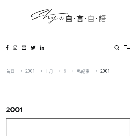
content
跳
到
內
容
SHYの自言自語
-Just a prove of living-
2001
6
2001
首頁
1 月
私記事
2001