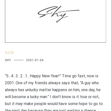
私記事
SHY
2001-01-06
“5…4…3…2…1…Happy New Year!” Time go fast, now is
2001. One of my friends always says that, “A guy who
always has unlucky matter happens on him, one day, he
will become a lucky man.” I don’t know is it true or not,
but it may make people would have some hope to go to
the next day because they are just waiting a chance.