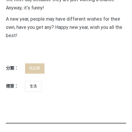
Anyway, it’s funny!
A new year, people may have different wishes for their
own, have you get any? Happy new year, wish you all the
best!
分類：
私記事
標簽：
生活