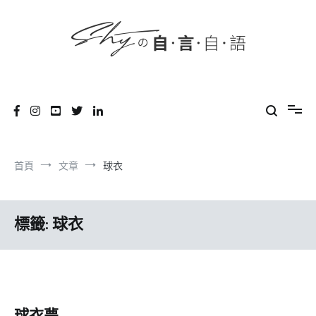
content
跳
到
內
容
SHYの自言自語
-Just a prove of living-
首頁
文章
球衣
標籤:
球衣