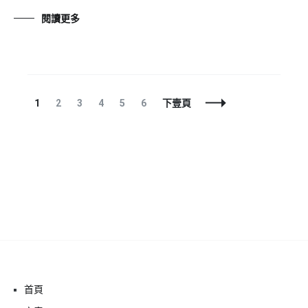
閱讀更多
文
頁
頁
頁
頁
頁
頁
1
2
3
4
5
6
下壹頁
章
面
面
面
面
面
面
導
航
首頁