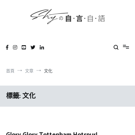
content
跳
到
內
容
SHYの自言自語
-Just a prove of living-
首頁
文章
文化
標籤:
文化