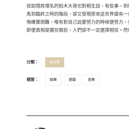
就如隱姓埋名的柏木大哥也對桐生說，有些事，到
馬到臨終之時的階段，卻又發現原來這世界還有一
悔確實困難，唯有對自己說要努力的時候便努力，
即便真相是擺在眼前，人們卻不一定選擇相信。然
分類：
私記事
標簽：
娛樂
遊戲
音樂