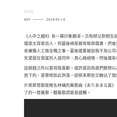
私記事
SHY
2024-05-14
《人中之龍8》有一幕印象頗深，古牧師父對桐生
還是太容易信人，到最後總是被背叛與傷害，然後
收兼職人工做全職之事，最後還要被說我不為公司
失望是在我當別人是同伴，真心換絕情，然後還有
這遊戲之所以甚得我喜歡，或許是因為我們都想以
放下的，是曾經如此熟落，卻原來那些交雜佔了我
片尾那首歌是椎名林檎的舊歌曲《ありあまる富》
了的一首舊歌，翻看歌詞甚是感觸。