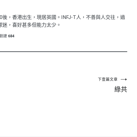
0後，香港出生，現居英國。INFJ-T人，不善與人交往，過
球迷，喜好甚多但能力太少。
創建
684
下壹篇文章
綠共