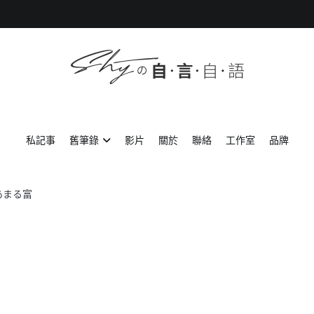
SHYの自言自語
-Just a prove of living-
私記事
舊筆錄
影片
關於
聯絡
工作室
品牌
あまる富