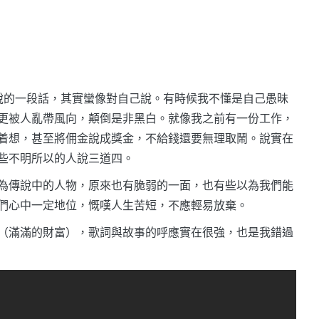
說的一段話，其實蠻像對自己說。有時候我不懂是自己愚昧
更被人亂帶風向，顛倒是非黑白。就像我之前有一份工作，
着想，甚至將佣金說成獎金，不給錢還要無理取鬧。說實在
些不明所以的人說三道四。
為傳說中的人物，原來也有脆弱的一面，也有些以為我們能
們心中一定地位，慨嘆人生苦短，不應輕易放棄。
（滿滿的財富），歌詞與故事的呼應實在很強，也是我錯過