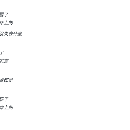
罷了
命上的
沒失去什麼
了
謊言
處都是
罷了
命上的