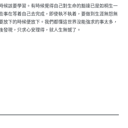
時候該要學習。有時候覺得自己對生命的豁達已是如桐生一
些事在等着自己去完成，即使執不執着，要做到生涯無怨無
要放下的時候便放下。我們都懂這世界沒能強求的事太多，
後發現，只求心安理得，就人生無憾了。