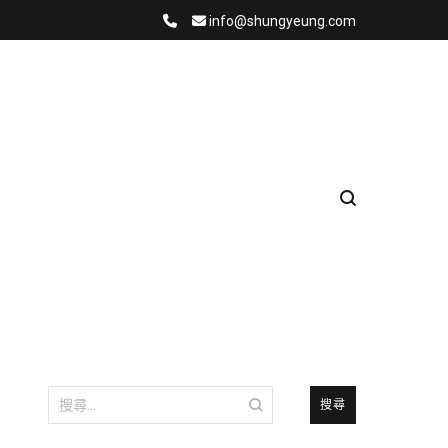
info@shungyeung.com
搜
尋
關