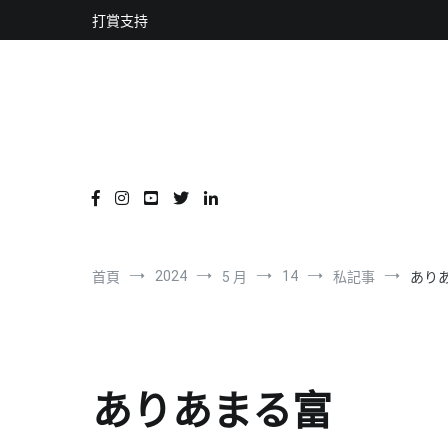
content
跳
打賞支持
到
內
容
2024
14
首頁
5 月
私記事
あり
ありあまる富