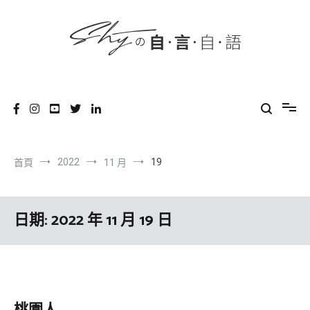
content
跳
到
內
容
SHYの自言自語
-Just a prove of living-
2022
19
首頁
11 月
日期:
2022 年 11 月 19 日